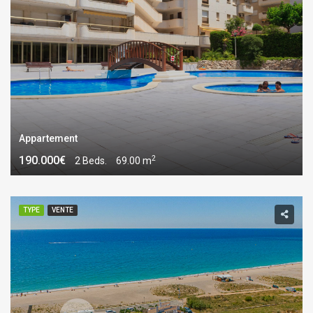
Appartement
2
190.000€
2 Beds.
69.00 m
TYPE
VENTE