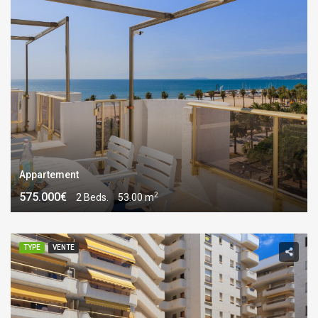
Appartement
2
575.000€
2 Beds.
53.00 m
TYPE
VENTE