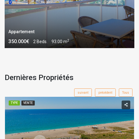
Appartement
2
350.000€
2 Beds.
93.00 m
Dernières Propriétés
suivant
précédent
Tous
TYPE
VENTE