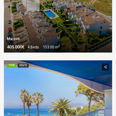
Maison
2
405.000€
4 Beds.
153.00 m
TYPE
VENTE