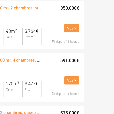
350.000€
Appartement, 93.00 m², 2 chambres, presque neuf, calle de brussel·les, 51
Voir
2
93m
3.764€
2
Taille
Prix m
depuis 11 heures
591.000€
Appartement, 170.00 m², 4 chambres, calle de colón, 15
Voir
2
170m
3.477€
2
Taille
Prix m
depuis 11 heures
575.000€
Grenier, 53.00 m², 2 chambres, paseo de jaume i