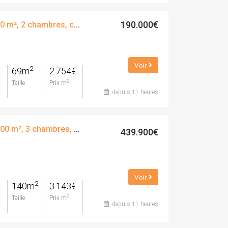
190.000€
Appartement, 69.00 m², 2 chambres, calle de carles buïgas
Voir
2
69m
2.754€
2
Taille
Prix m
depuis 11 heures
Appartement, 140.00 m², 3 chambres, calle de la gavina, 2
439.900€
Voir
2
140m
3.143€
2
Taille
Prix m
depuis 11 heures