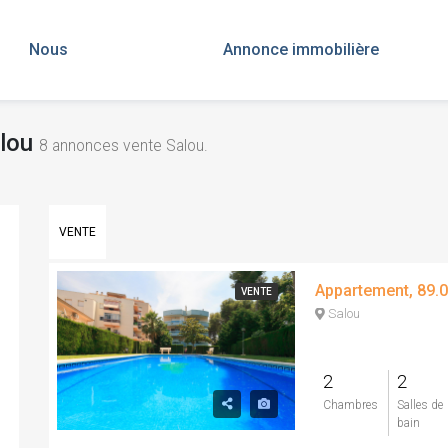
Nous
Annonce immobilière
alou
8
annonces vente Salou.
VENTE
VENTE
Salou
2
2
Chambres
Salles de
bain