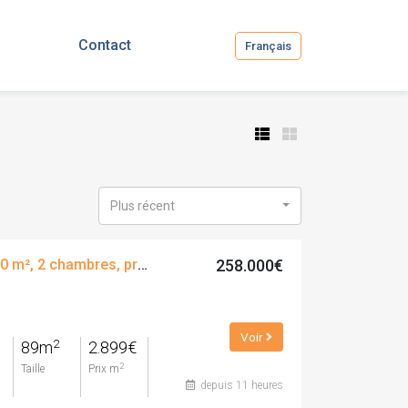
Contact
Français
Plus récent
258.000€
Appartement, 89.00 m², 2 chambres, presque neuf, calle de la ciutat de reus, 27
Voir
2
89m
2.899€
2
Taille
Prix m
depuis 11 heures