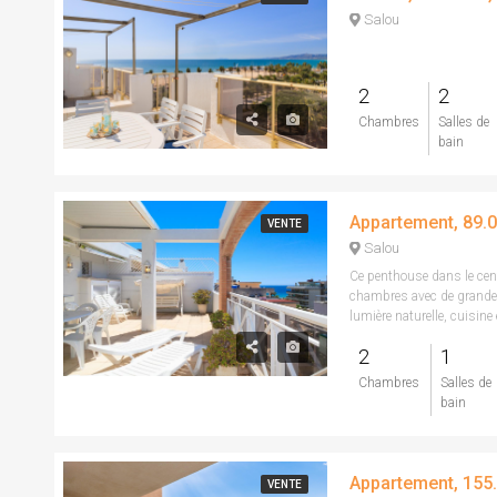
Salou
2
2
Chambres
Salles de
bain
VENTE
Salou
Ce penthouse dans le cen
chambres avec de grandes 
lumière naturelle, cuisine 
2
1
Chambres
Salles de
bain
VENTE