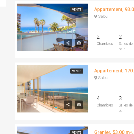
VENTE
Salou
2
2
Chambres
Salles de
bain
VENTE
Salou
4
3
Chambres
Salles de
bain
VENTE