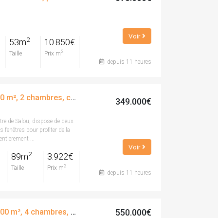
Voir
2
53m
10.850€
2
Taille
Prix m
depuis 11 heures
Appartement, 89.00 m², 2 chambres, calle major
349.000€
tre de Salou, dispose de deux
fenêtres pour profiter de la
entièrement ...
Voir
2
89m
3.922€
2
Taille
Prix m
depuis 11 heures
550.000€
Appartement, 155.00 m², 4 chambres, calle de la cala de la font, 22