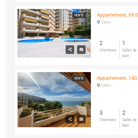
VENTE
Salou
2
1
Chambres
Salles de
bain
VENTE
Salou
3
2
Chambres
Salles de
bain