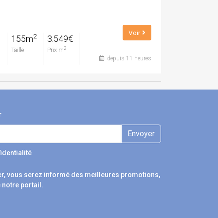
Voir
2
155m
3.549€
2
Taille
Prix m
depuis 11 heures
r
Envoyer
identialité
r, vous serez informé des meilleures promotions,
 notre portail.