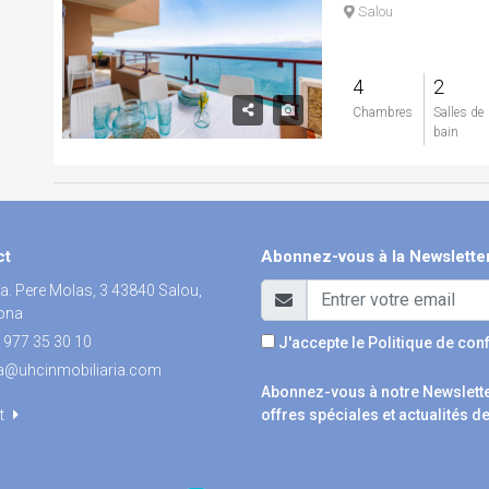
Salou
4
2
Chambres
Salles de
bain
ct
Abonnez-vous à la Newslette
. Pere Molas, 3 43840 Salou,
ona
 977 35 30 10
J'accepte le
Politique de conf
a@uhcinmobiliaria.com
Abonnez-vous à notre Newslette
t
offres spéciales et actualités de