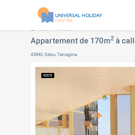
Liste
Fiche du bien
2
Appartement de 170m
à call
43840, Salou, Tarragona
VENTE