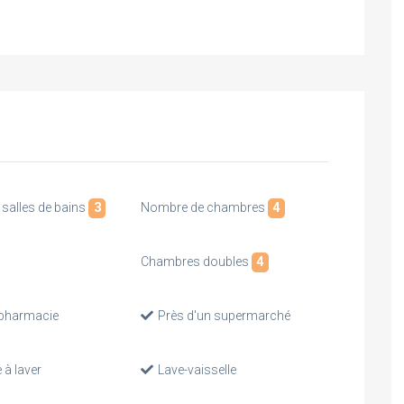
salles de bains
3
Nombre de chambres
4
Chambres doubles
4
pharmacie
Près d'un supermarché
 à laver
Lave-vaisselle