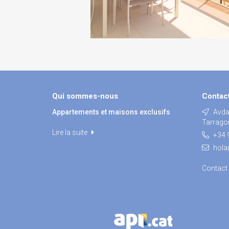
Qui sommes-nous
Contac
Appartements et maisons exclusifs
Avda.
Tarrago
Lire la suite
+34 
hola
Contact