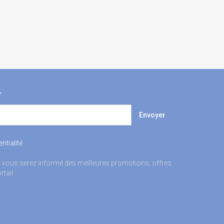
r
Envoyer
ntialité
 vous serez informé des meilleures promotions, offres
tail.