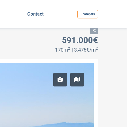
Contact
Français
591.000€
2
2
170m
| 3.476€/m