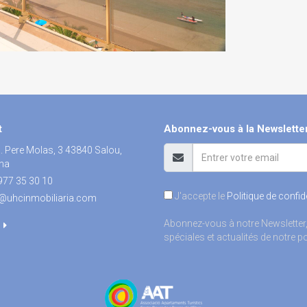
t
Abonnez-vous à la Newslette
 Pere Molas, 3 43840 Salou,
na
977 35 30 10
J'accepte le
Politique de confide
@uhcinmobiliaria.com
Abonnez-vous à notre Newsletter,
spéciales et actualités de notre por